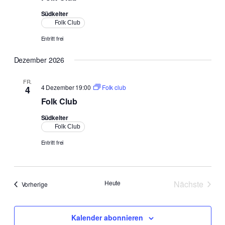
Südkelter
Folk Club
Entritt frei
Dezember 2026
FR.
4 Dezember 19:00
Folk club
4
Folk Club
Südkelter
Folk Club
Entritt frei
Heute
Nächste
Veranstaltungen
Vorherige
Veranstal
Kalender abonnieren