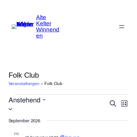
Alte
Kelter
Winnend
en
Folk Club
Veranstaltungen
Folk Club
Veranstaltungen
Anstehend
Vera
Verans
Suche
Liste
Ansi
Datum
Suche
Navi
wählen.
September 2026
und
Ansicht
FR.