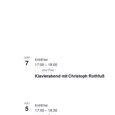
JUNI
Entritt frei
7
17:00
–
18:00
Jour Fixe
Klavierabend mit Christoph Rothfuß
JULI
Entritt frei
5
17:00
–
18:30