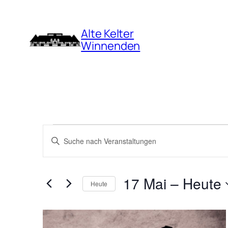
Alte Kelter
Winnenden
Veranstaltunge
Veranstaltungen
Bitte
Suche
Schlüsselwort
und
eingeben.
17 Mai
 – 
Heute
Suche
Ansichten,
Heute
nach
Datum
Navigation
List
Veranstaltungen
auswählen.