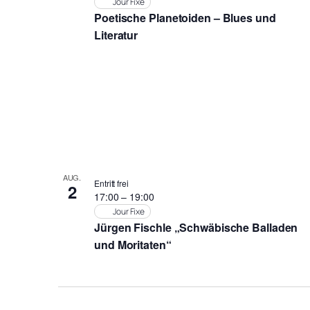
Jour Fixe
Poetische Planetoiden – Blues und
Literatur
AUG.
Entritt frei
2
17:00
–
19:00
Jour Fixe
Jürgen Fischle „Schwäbische Balladen
und Moritaten“