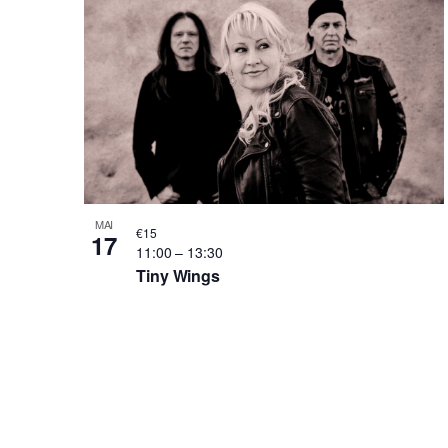
Schlüsselwort.
of
Veranstaltungen
in
Photo
View
MAI
€15
17
11:00
–
13:30
Tiny Wings