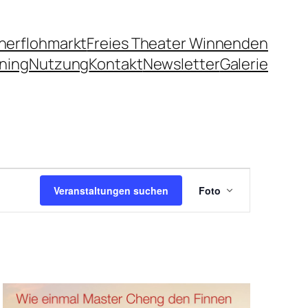
herflohmarkt
Freies Theater Winnenden
ning
Nutzung
Kontakt
Newsletter
Galerie
Veranstaltun
Ansichten-
Veranstaltungen suchen
Foto
Navigation