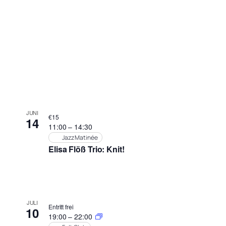
JUNI
€15
14
11:00
–
14:30
Jazz Matinée
Elisa Flöß Trio: Knit!
JULI
Entritt frei
10
19:00
–
22:00