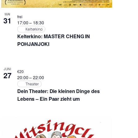
MAI
frei
31
17:00
–
18:30
Kelterkino
Kelterkino: MASTER CHENG IN
POHJANJOKI
JUNI
€20
27
20:00
–
22:00
Theater
Dein Theater: Die kleinen Dinge des
Lebens – Ein Paar zieht um